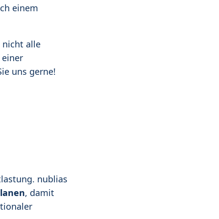
ach einem
nicht alle
 einer
ie uns gerne!
tlastung. nublias
planen
, damit
tionaler