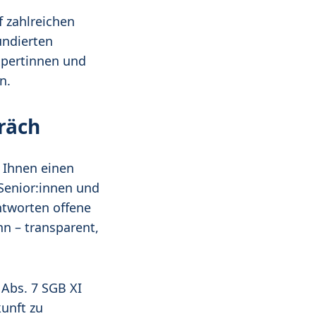
f zahlreichen
undierten
xpertinnen und
n.
räch
 Ihnen einen
Senior:innen und
ntworten offene
nn – transparent,
 Abs. 7 SGB XI
unft zu