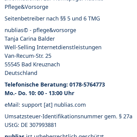
i
t
Pflege&Vorsorge
g
e
a
n
Seitenbetreiber nach §§ 5 und 6 TMG
t
t
nublias© - pflege&vorsorge
i
Tanja Carina Balder
o
Well-Selling Internetdienstleistungen
n
Van-Recum-Str. 25
55545 Bad Kreuznach
Deutschland
Telefonische Beratung: 0178-5764773
Mo.- Do. 10: 00 - 13:00 Uhr
eMail: support [at] nublias.com
Umsatzsteuer-Identifikationsnummer gem. § 27a
UStG: DE 307993881
nublias
ist urheberrechtlich geschützt.