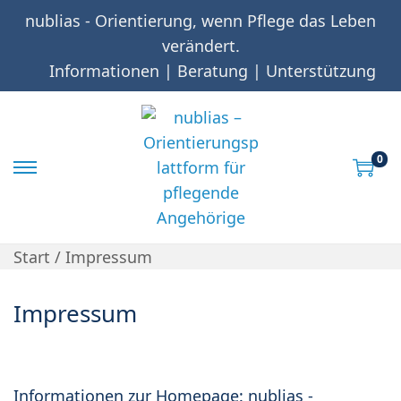
nublias - Orientierung, wenn Pflege das Leben
verändert.
Informationen | Beratung | Unterstützung
0
S
S
k
k
i
i
p
p
Start
/
Impressum
t
t
o
o
Impressum
n
c
a
o
v
n
Informationen zur Homepage: nublias -