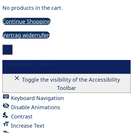
No products in the cart.
Continue Shopping
Vertrag widerrufen
Accessibility Toolbar
close
Toggle the visibility of the Accessibility
Toolbar
keyboard
Keyboard Navigation
visibility_off
Disable Animations
nights_stay
Contrast
format_size
Increase Text